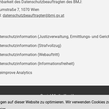
chbarkeit des Datenschutzbeauftragten des BMJ:
mstraße 7, 1070 Wien
l:
datenschutzbeauftragter@bmj.gv.at
tenschutzinformation (Justizverwaltung, Ermittlungs- und Geric
tenschutzinformation (Strafvollzug)
tenschutzinformation (Webauftritt)
tenschutzinformation (Informationsfreiheit)
teimprove Analytics
on
Social Media Kanäle
der Justiz und des BMJ
ngen auf dieser Website zu optimieren. Wir verwenden Cookies z
e 7