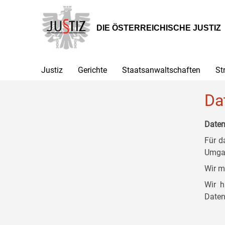
Zur
Zum
Zum
Hauptnavigation
Inhalt
Untermenü
[1]
[2]
[3]
DIE ÖSTERREICHISCHE JUSTIZ
Justiz
Gerichte
Staatsanwaltschaften
St
Da
Daten
Für d
Umgan
Wir m
Wir h
Daten