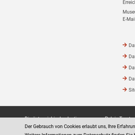
Errei
Museu
E-Mai
Da
Da
Da
Da
Si
Die österreichische Justiz
Palais Trauts
Der Gebrauch von Cookies erlaubt uns, Ihre Erfahru
Museumstraß
Bundesministerium für Justiz
1070 Wien