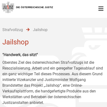
Zur
Zum
Zum
Hauptnavigation
Inhalt
Untermenü
DIE ÖSTERREICHISCHE JUSTIZ
[1]
[2]
[3]
Strafvollzug
Jailshop
Jailshop
"Handwerk, das sitzt"
Oberstes Ziel des österreichischen Strafvollzugs ist die
Resozialisierung. Arbeit und ein geregelter Tagesablauf sind
ein ganz wichtiger Teil dieses Prozesses. Aus diesem Grund
initiierte Vizekanzler und Justizminister Wolfgang
Brandstetter das Projekt „Jailshop“, eine Online-
Verkaufsplattform, die handgefertigte Produkte aus den
Werkstätten und Betrieben der österreichischen
Justizanstalten anbietet.