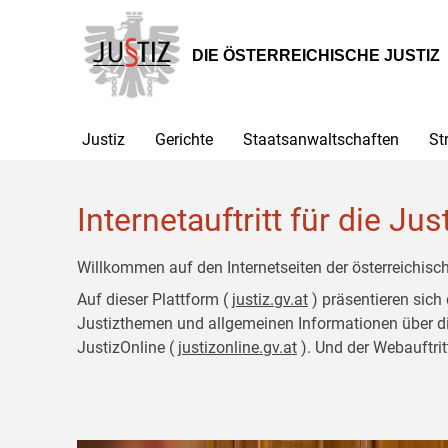
Zur
Zum
Hauptnavigation
Inhalt
[1]
[2]
DIE ÖSTERREICHISCHE JUSTIZ
Justiz
Gerichte
Staatsanwaltschaften
St
Internetauftritt für die Jus
Willkommen auf den Internetseiten der österreichisch
Auf dieser Plattform (
justiz.gv.at
) präsentieren sich
Justizthemen und allgemeinen Informationen über die J
JustizOnline (
justizonline.gv.at
). Und der Webauftrit