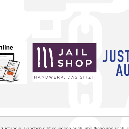
h zuständig. Daneben gibt es jedoch auch inhaltliche und sachli