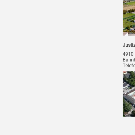
Justi
4910 
Bahnh
Telef