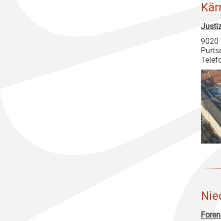
Kär
Justi
9020 
Purts
Telef
Nie
Foren