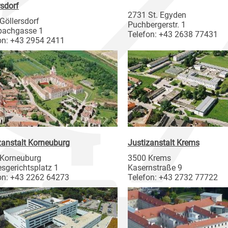
rsdorf
2731 St. Egyden
Göllersdorf
Puchbergerstr. 1
bachgasse 1
Telefon: +43 2638 77431
on: +43 2954 2411
zanstalt Korneuburg
Justizanstalt Krems
Korneuburg
3500 Krems
sgerichtsplatz 1
Kasernstraße 9
on: +43 2262 64273
Telefon: +43 2732 77722