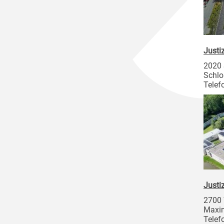
Justi
2020
Schlo
Telef
Justi
2700 
Maxim
Telef