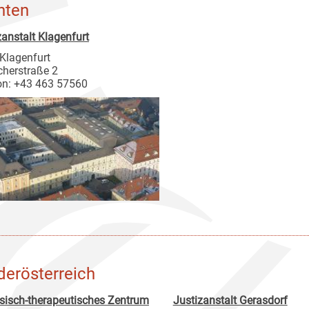
nten
zanstalt Klagenfurt
Klagenfurt
cherstraße 2
on: +43 463 57560
derösterreich
sisch-therapeutisches Zentrum
Justizanstalt Gerasdorf