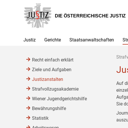
Zur
Zum
Zum
Hauptnavigation
Inhalt
Untermenü
[1]
[2]
[3]
DIE ÖSTERREICHISCHE JUSTIZ
Justiz
Gerichte
Staatsanwaltschaften
St
Straf
Recht einfach erklärt
Ju
Ziele und Aufgaben
Justizanstalten
Auf d
Strafvollzugsakademie
einze
Aufga
Wiener Jugendgerichtshilfe
Sie d
Bewährungshilfe
Journ
Statistik
auszu
Arbeitswesen