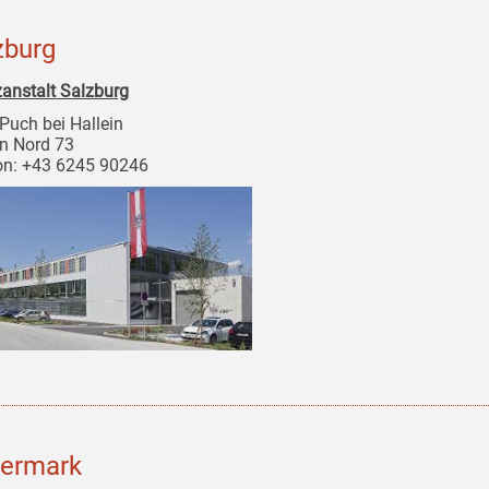
zburg
zanstalt Salzburg
Puch bei Hallein
in Nord 73
on: +43 6245 90246
iermark