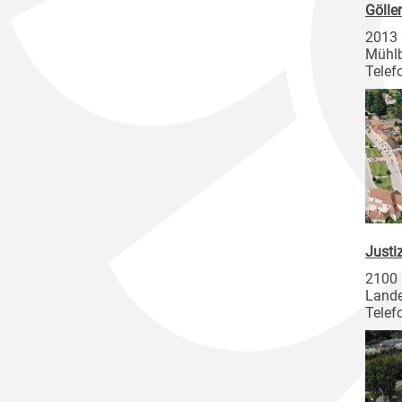
Gölle
2013 
Mühl
Telef
Justi
2100 
Lande
Telef