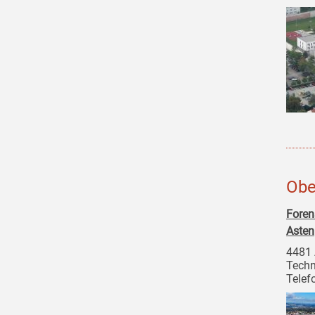
Obe
Foren
Asten
4481 
Techn
Telef