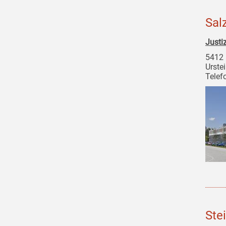
Sal
Justi
5412 
Urste
Telef
Ste