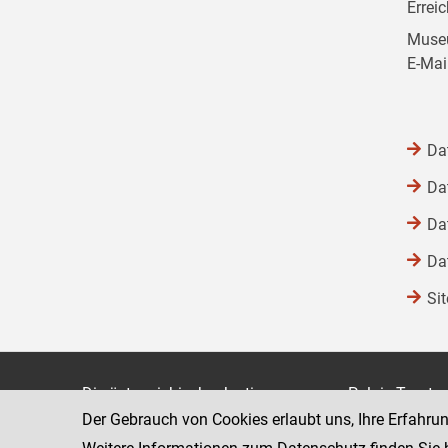
Errei
Museu
E-Mai
Da
Da
Da
Da
Si
Die österreichische Justiz
Palais Trauts
Der Gebrauch von Cookies erlaubt uns, Ihre Erfahru
Museumstraß
Bundesministerium für Justiz
1070 Wien