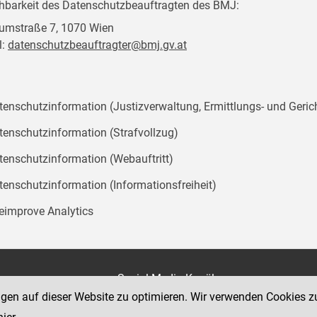
chbarkeit des Datenschutzbeauftragten des BMJ:
mstraße 7, 1070 Wien
l:
datenschutzbeauftragter@bmj.gv.at
tenschutzinformation (Justizverwaltung, Ermittlungs- und Geric
tenschutzinformation (Strafvollzug)
tenschutzinformation (Webauftritt)
tenschutzinformation (Informationsfreiheit)
teimprove Analytics
on
Social Media Kanäle
der Justiz und des BMJ
ngen auf dieser Website zu optimieren. Wir verwenden Cookies z
e 7