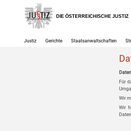
Zur
Zum
Zum
Hauptnavigation
Inhalt
Untermenü
[1]
[2]
[3]
DIE ÖSTERREICHISCHE JUSTIZ
Justiz
Gerichte
Staatsanwaltschaften
St
Da
Daten
Für d
Umgan
Wir m
Wir h
Daten