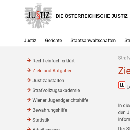
Zur
Zum
Zum
Hauptnavigation
Inhalt
Untermenü
[1]
[2]
[3]
DIE ÖSTERREICHISCHE JUSTIZ
Justiz
Gerichte
Staatsanwaltschaften
St
Straf
Recht einfach erklärt
Zi
Ziele und Aufgaben
Justizanstalten
L
Strafvollzugsakademie
Wiener Jugendgerichtshilfe
In di
Bewährungshilfe
den J
Infor
Statistik
Der S
Arbeitswesen