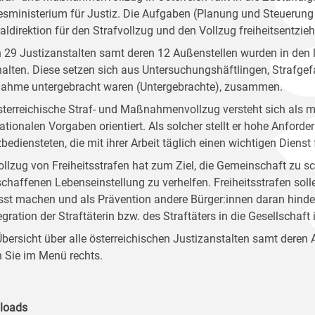
sministerium für Justiz. Die Aufgaben (Planung und Steuerung 
aldirektion für den Strafvollzug und den Vollzug freiheitse
n 29 Justizanstalten samt deren 12 Außenstellen wurden in den 
alten. Diese setzen sich aus Untersuchungshäftlingen, Strafge
hme untergebracht waren (Untergebrachte), zusammen.
sterreichische Straf- und Maßnahmenvollzug versteht sich als m
nationalen Vorgaben orientiert. Als solcher stellt er hohe Anforde
bediensteten, die mit ihrer Arbeit täglich einen wichtigen Dienst 
ollzug von Freiheitsstrafen hat zum Ziel, die Gemeinschaft zu sc
schaffenen Lebenseinstellung zu verhelfen. Freiheitsstrafen sol
st machen und als Prävention andere Bürger:innen daran hinder
egration der Straftäterin bzw. des Straftäters in die Gesellschaft
Übersicht über alle österreichischen Justizanstalten samt deren
n Sie im Menü rechts.
loads