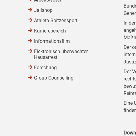
Bunde
Jailshop
Gener
Athleta Spitzensport
In de
angeh
Karrierebereich
Maßna
Informationsfilm
Der ö
Elektronisch überwachter
inter
Hausarrest
Justiz
Forschung
Der V
Group Counselling
recht
bewus
Reint
Eine 
finde
Down