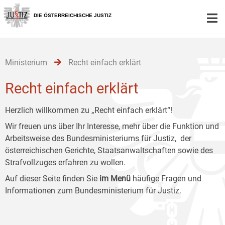
Zur
Zum
Zum
Hauptnavigation
Inhalt
Untermenü
DIE ÖSTERREICHISCHE JUSTIZ
[1]
[2]
[3]
Ministerium
Recht einfach erklärt
Recht einfach erklärt
Herzlich willkommen zu „Recht einfach erklärt“!
Wir freuen uns über Ihr Interesse, mehr über die Funktion und
Arbeitsweise des Bundesministeriums für Justiz, der
österreichischen Gerichte, Staatsanwaltschaften sowie des
Strafvollzuges erfahren zu wollen.
Auf dieser Seite finden Sie
im Menü
häufige Fragen und
Informationen zum Bundesministerium für Justiz.