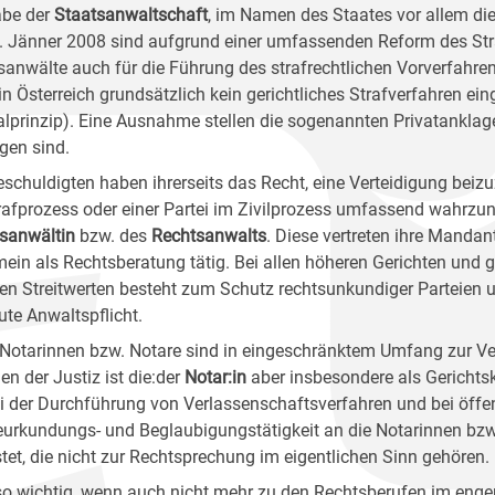
be der
Staatsanwaltschaft
, im Namen des Staates vor allem die
1. Jänner 2008 sind aufgrund einer umfassenden Reform des Str
sanwälte auch für die Führung des strafrechtlichen Vorverfahre
in Österreich grundsätzlich kein gerichtliches Strafverfahren ein
ialprinzip). Eine Ausnahme stellen die sogenannten Privatanklaged
lgen sind.
eschuldigten haben ihrerseits das Recht, eine Verteidigung beizu
rafprozess oder einer Partei im Zivilprozess umfassend wahrzun
sanwältin
bzw. des
Rechtsanwalts
. Diese vertreten ihre Manda
mein als Rechtsberatung tätig. Bei allen höheren Gerichten und 
en Streitwerten besteht zum Schutz rechtsunkundiger Parteien
ute Anwaltspflicht.
Notarinnen bzw. Notare sind in eingeschränktem Umfang zur Ver
n der Justiz ist die:der
Notar:in
aber insbesondere als Gerichts
ei der Durchführung von Verlassenschaftsverfahren und bei öffe
eurkundungs- und Beglaubigungstätigkeit an die Notarinnen bzw
stet, die nicht zur Rechtsprechung im eigentlichen Sinn gehören.
o wichtig, wenn auch nicht mehr zu den Rechtsberufen im enger