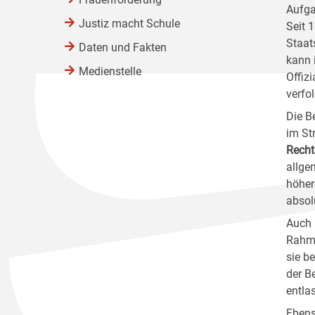
Aufga
Justiz macht Schule
Seit 
Staat
Daten und Fakten
kann 
Medienstelle
Offiz
verfo
Die B
im St
Recht
allge
höher
absol
Auch 
Rahme
sie b
der B
entla
Ebens