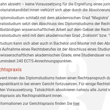
ahn absieht – keine Voraussetzung für die Ergreifung eines jur
otariatskandidat:innen verkürzt sich aber durch die Absolvieru
iplomstudium schließt mit dem akademischen Grad "Magistra" 
ratsstudium setzt den Abschluss des Diplomstudiums der Recht
elbständigen wissenschaftlichen Arbeit auf dem Gebiet der Rec
ratsstudium wird mit dem akademischen Grad „Doktorin" bzw. "
tudium kann sich aber auch in Bachelor und Master mit den Ab
ie Aufnahme eines Rechtsberufes ist der Abschluss eines Studi
swissenschaftlichen akademischen Grade, eine Studiendauer vo
umindest 240 ECTS-Anrechnungspunkten.
chtspraxis
vent:innen des Diplomstudiums haben einen Rechtsanspruch dara
spraktikant:in bei einem Gericht fortzusetzen. Für einige Recht
en Voraussetzung. Tatsächlich absolvieren nahezu alle Jurist:
htspraxis als Rechtspraktikant:innen.
Informationen zur Gerichtspraxis finden Sie
hier
.