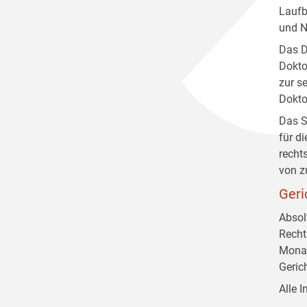
Laufb
und N
Das D
Dokto
zur s
Dokto
Das S
für d
recht
von z
Geri
Absol
Recht
Monat
Geric
Alle 