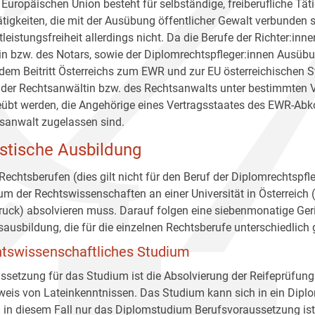
r Europäischen Union besteht für selbständige, freiberufliche Tät
ätigkeiten, die mit der Ausübung öffentlicher Gewalt verbunden s
tleistungsfreiheit allerdings nicht. Da die Berufe der Richter:in
in bzw. des Notars, sowie der Diplomrechtspfleger:innen Ausübun
dem Beitritt Österreichs zum EWR und zur EU österreichischen S
 der Rechtsanwältin bzw. des Rechtsanwalts unter bestimmten
übt werden, die Angehörige eines Vertragsstaates des EWR-Ab
sanwalt zugelassen sind.
istische Ausbildung
 Rechtsberufen (dies gilt nicht für den Beruf der Diplomrechtsp
um der Rechtswissenschaften an einer Universität in Österreich (
ruck) absolvieren muss. Darauf folgen eine siebenmonatige Ger
sausbildung, die für die einzelnen Rechtsberufe unterschiedlich ge
tswissenschaftliches Studium
ssetzung für das Studium ist die Absolvierung der Reifeprüfung
eis von Lateinkenntnissen. Das Studium kann sich in ein Diplo
 in diesem Fall nur das Diplomstudium Berufsvoraussetzung ist