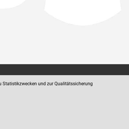
Kontakt
u Statistikzwecken und zur Qualitätssicherung
Impressum
Datenschutz
Barrierefreiheit
Hinweisgeber:innenplattform (für Mitarbeiter:innen)