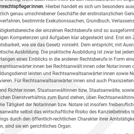
mrechtspfleger:innen
. Hierbei handelt es sich um besonders aus
zlich genau umschriebener Geschäfte der erstinstanzlichen Gerich
erfahren, bestimmte Exekutionssachen, Grundbuch, Verlassensc
ätigkeitsbereiche der einzelnen Rechtsberufe sind so ausgeformt
ligen Kompetenzen und Aufgaben klar abgesteckt sind. Erst ein
htsbarkeit, wie sie das Gesetz vorsieht. Dem entspricht, mit Aus
etische Ausbildung. Die praktische Ausbildung ist zwar bei jedem
rlangen eines Einblicks in die anderen Rechtsberufe in Form e
eramtsanwärter:innen bei Rechtsanwält:innen oder Notar:innen o
ldungsdienst leisten und Rechtsanwaltsanwärter:innen sowie No
vieren. Für Rechtsanwaltsanwärter:innen sind auch Praxiszeite
nd Richter:innen, Staatsanwältinnen bzw. Staatsanwälte, sowie 
lichen Dienstverhältnis zum Bund stehen, üben Rechtsanwältinnen
Die Tätigkeit der Notarinnen bzw. Notare ist insofern freiberuflic
sanwälte selbst das wirtschaftliche Risiko des Kanzleibetriebs t
dings durch den öffentlich-rechtlichen Charakter ihrer Amtstätigk
n, sind sie ein gerichtliches Organ.