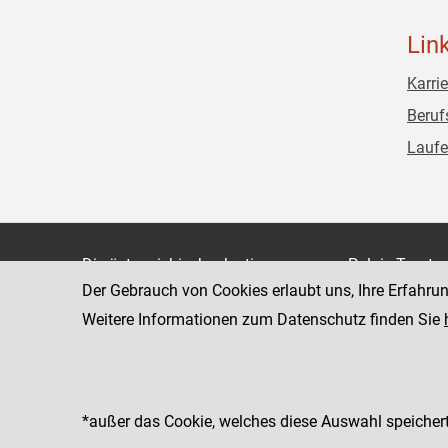
Lin
Karrie
Beruf
Laufe
Die österreichische Justiz
Palais Trauts
Der Gebrauch von Cookies erlaubt uns, Ihre Erfahru
Museumstraß
Bundesministerium für Justiz
1070 Wien
Weitere Informationen zum Datenschutz finden Sie
justiz.gv.at
bmj.gv.at
justizonline.gv.at
*außer das Cookie, welches diese Auswahl speichert