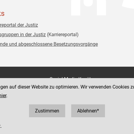
ks
reportal der Justiz
sgruppen in der Justiz
(Karriereportal)
nde und abgeschlossene Besetzungsvorgänge
on
Social Media Kanäle
der Justiz und des BMJ
ngen auf dieser Website zu optimieren. Wir verwenden Cookies z
e 7
hier
.
Zustimmen
Ablehnen*
.