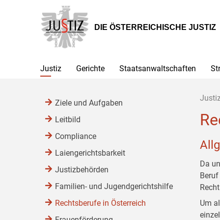
Zur
Zum
Zum
Hauptnavigation
Inhalt
Untermenü
[1]
[2]
[3]
DIE ÖSTERREICHISCHE JUSTIZ
Justiz
Gerichte
Staatsanwaltschaften
St
Justi
Ziele und Aufgaben
Re
Leitbild
Compliance
All
Laiengerichtsbarkeit
Da un
Justizbehörden
Beruf
Familien- und Jugendgerichtshilfe
Recht
Rechtsberufe in Österreich
Um al
einze
Frauenförderung