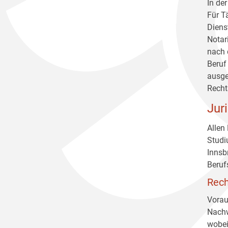
In de
Für T
Diens
Notar
nach 
Beruf
ausge
Recht
Jur
Allen
Studi
Innsb
Beruf
Rech
Vorau
Nachw
wobei