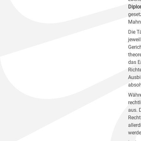
Diplo
geset
Mahnv
Die T
jewei
Geric
theor
das E
Richt
Ausbi
absol
Währe
recht
aus. 
Recht
aller
werde