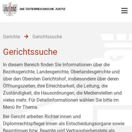
Zur
Zum
Zum
Hauptnavigation
Inhalt
Untermenü
DIE ÖSTERREICHISCHE JUSTIZ
[1]
[2]
[3]
Gerichte
Gerichtssuche
Gerichtssuche
In diesem Bereich finden Sie Informationen über die
Bezirksgerichte, Landesgerichte, Oberlandesgerichte und
über den Obersten Gerichtshof, insbesondere über deren
Öffnungszeiten, ihre Erreichbarkeit, die Leitung, die
Zuständigkeit, die Hausordnungen, die Medienstellen und
vieles mehr. Für Detailinformationen wählen Sie bitte im
Menü Ihr Thema.
Bei Gericht arbeiten Richter:innen und
Diplomrechtspfleger:innen als Entscheidungsorgane sowie
Beamtinnen bzw. Beamte und Vertragsbedienstete als