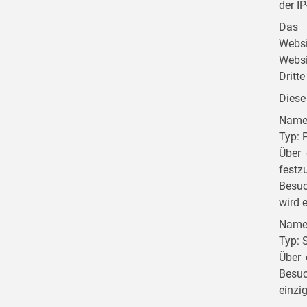
der I
Das 
Webs
Websi
Dritt
Diese
Name 
Typ: 
Über 
festz
Besuc
wird 
Name 
Typ: 
Über 
Besuc
einzi