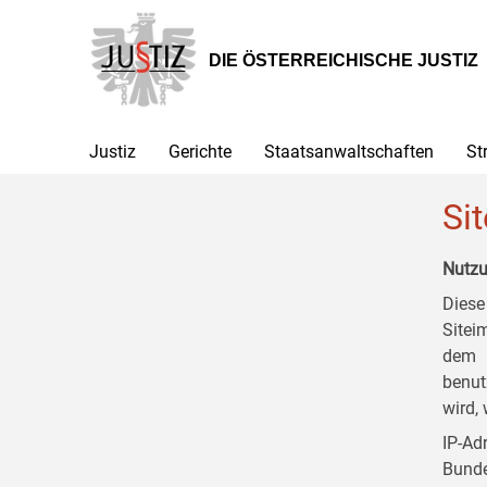
Zur
Zum
Zum
Hauptnavigation
Inhalt
Untermenü
[1]
[2]
[3]
DIE ÖSTERREICHISCHE JUSTIZ
Justiz
Gerichte
Staatsanwaltschaften
St
Si
Nutzu
Diese
Sitei
dem B
benut
wird,
IP-A
Bunde