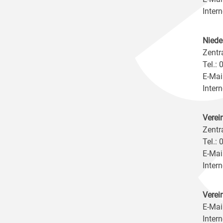
Intern
Niede
Zentr
Tel.:
E-Mai
Intern
Verei
Zentr
Tel.:
E-Mai
Intern
Verei
E-Mai
Intern