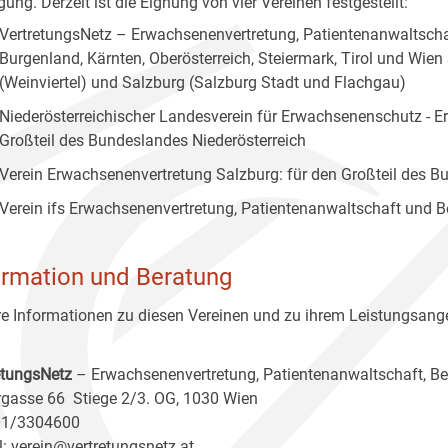
ung. Derzeit ist die Eignung von vier Vereinen festgestellt:
VertretungsNetz – Erwachsenenvertretung, Patientenanwaltscha
Burgenland, Kärnten, Oberösterreich, Steiermark, Tirol und Wien
(Weinviertel) und Salzburg (Salzburg Stadt und Flachgau)
Niederösterreichischer Landesverein für Erwachsenenschutz - E
Großteil des Bundeslandes Niederösterreich
Verein Erwachsenenvertretung Salzburg: für den Großteil des 
Verein ifs Erwachsenenvertretung, Patientenanwaltschaft und B
ormation und Beratung
e Informationen zu diesen Vereinen und zu ihrem Leistungsange
etungsNetz
– Erwachsenenvertretung, Patientenanwaltschaft, B
gasse 66 Stiege 2/3. OG, 1030 Wien
 01/3304600
l:
verein@vertretungsnetz.at