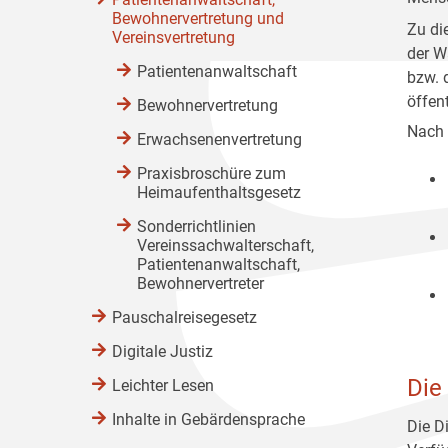
Bewohnervertretung und
Zu di
Vereinsvertretung
der W
Patientenanwaltschaft
bzw. 
öffent
Bewohnervertretung
Nach 
Erwachsenenvertretung
Praxisbroschüre zum
Heimaufenthaltsgesetz
Sonderrichtlinien
Vereinssachwalterschaft,
Patientenanwaltschaft,
Bewohnervertreter
Pauschalreisegesetz
Digitale Justiz
Die
Leichter Lesen
Inhalte in Gebärdensprache
Die D