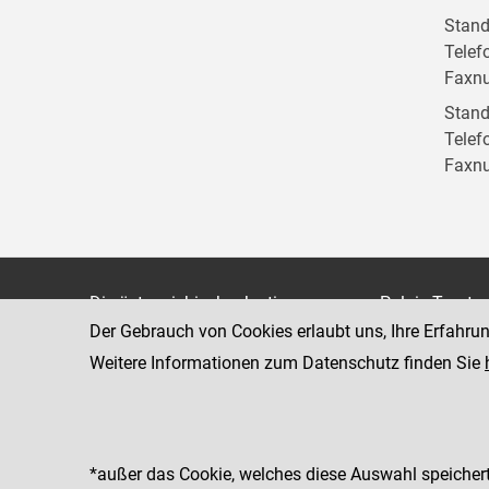
Stand
Telef
Faxn
Stand
Telef
Faxn
Die österreichische Justiz
Palais Trauts
Der Gebrauch von Cookies erlaubt uns, Ihre Erfahru
Museumstraß
Bundesministerium für Justiz
1070 Wien
Weitere Informationen zum Datenschutz finden Sie
justiz.gv.at
bmj.gv.at
justizonline.gv.at
*außer das Cookie, welches diese Auswahl speichert