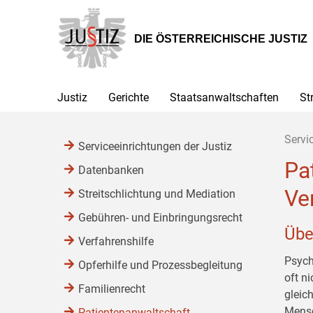
Zur
Zum
Zum
Hauptnavigation
Inhalt
Untermenü
[1]
[2]
[3]
DIE ÖSTERREICHISCHE JUSTIZ
Justiz
Gerichte
Staatsanwaltschaften
St
Servi
Serviceeinrichtungen der Justiz
Pa
Datenbanken
Ve
Streitschlichtung und Mediation
Gebühren- und Einbringungsrecht
Übe
Verfahrenshilfe
Psych
Opferhilfe und Prozessbegleitung
oft n
Familienrecht
gleic
Mensc
Patientenanwaltschaft,