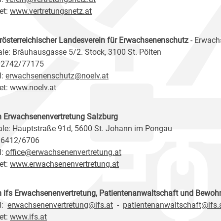
et:
www.vertretungsnetz.at
rösterreichischer Landesverein für Erwachsenenschutz
- Erwach
ale: Bräuhausgasse 5/2. Stock, 3100 St. Pölten
 02742/77175
l:
erwachsenenschutz@noelv.at
et:
www.noelv.at
n Erwachsenenvertretung Salzburg
ale: Hauptstraße 91d, 5600 St. Johann im Pongau
 06412/6706
l:
office@erwachsenenvertretung.at
et:
www.erwachsenenvertretung.at
n ifs Erwachsenenvertretung, Patientenanwaltschaft und Bewoh
l:
erwachsenenvertretung@ifs.at
-
patientenanwaltschaft@ifs.
et:
www.ifs.at