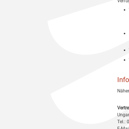
Verfüg
Inf
Näher
Vertr
Ungar
Tel.:
E-Mai