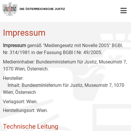
Zur
Zum
Zum
Hauptnavigation
Inhalt
Untermenü
DIE ÖSTERREICHISCHE JUSTIZ
[1]
[2]
[3]
Impressum
Impressum
gemäß "Mediengesetz mit Novelle 2005" BGBl.
Nr. 314/1981 in der Fassung BGBl I Nr. 49/2005.
Medieninhaber: Bundesministerium für Justiz, Museumstr 7,
1070 Wien, Österreich.
Hersteller:
Inhalt: Bundesministerium für Justiz, Museumstr 7, 1070
Wien, Österreich
Verlagsort: Wien.
Herstellungsort: Wien.
Technische Leitung