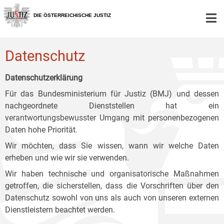
Zur
Zum
Zum
Hauptnavigation
Inhalt
Untermenü
DIE ÖSTERREICHISCHE JUSTIZ
[1]
[2]
[3]
Datenschutz
Datenschutzerklärung
Für das Bundesministerium für Justiz (BMJ) und dessen
nachgeordnete Dienststellen hat ein
verantwortungsbewusster Umgang mit personenbezogenen
Daten hohe Priorität.
Wir möchten, dass Sie wissen, wann wir welche Daten
erheben und wie wir sie verwenden.
Wir haben technische und organisatorische Maßnahmen
getroffen, die sicherstellen, dass die Vorschriften über den
Datenschutz sowohl von uns als auch von unseren externen
Dienstleistern beachtet werden.