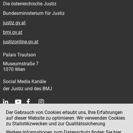
Die österreichische Justiz
Bundesministerium für Justiz
justiz.gv.at
bmj.gv.at
justizonline.gv.at
Palais Trautson
Museumstraße 7
1070 Wien
Social Media Kanäle
der Justiz und des BMJ
Der Gebrauch von Cookies erlaubt uns, Ihre Erfahrungen
Kontakt
auf dieser Website zu optimieren. Wir verwenden Cookies
zu Statistikzwecken und zur Qualitätssicherung
Impressum
Weitere Informationen zum Datenschutz finden Sie
hier
.