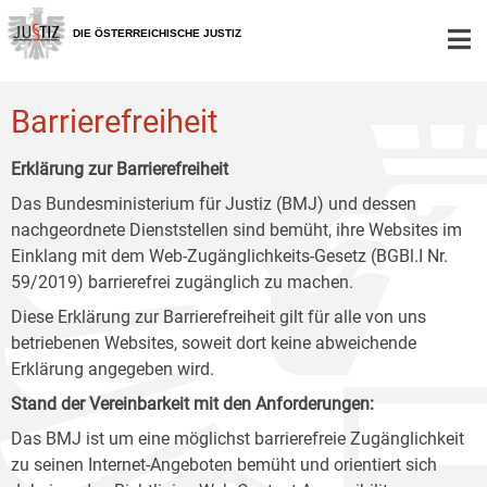
Zur
Zum
Zum
Hauptnavigation
Inhalt
Untermenü
DIE ÖSTERREICHISCHE JUSTIZ
[1]
[2]
[3]
Barrierefreiheit
Erklärung zur Barrierefreiheit
Das Bundesministerium für Justiz (BMJ) und dessen
nachgeordnete Dienststellen sind bemüht, ihre Websites im
Einklang mit dem Web-Zugänglichkeits-Gesetz (BGBl.I Nr.
59/2019) barrierefrei zugänglich zu machen.
Diese Erklärung zur Barrierefreiheit gilt für alle von uns
betriebenen Websites, soweit dort keine abweichende
Erklärung angegeben wird.
Stand der Vereinbarkeit mit den Anforderungen:
Das BMJ ist um eine möglichst barrierefreie Zugänglichkeit
zu seinen Internet-Angeboten bemüht und orientiert sich