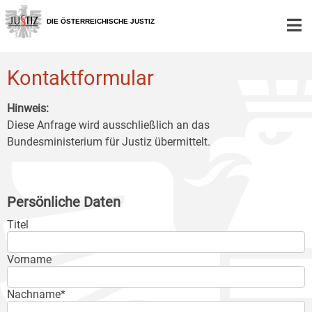
Zur
Zum
Zum
Hauptnavigation
Inhalt
Untermenü
DIE ÖSTERREICHISCHE JUSTIZ
[1]
[2]
[3]
Kontaktformular
Hinweis:
Diese Anfrage wird ausschließlich an das
Bundesministerium für Justiz übermittelt.
Persönliche Daten
Titel
Vorname
Nachname*