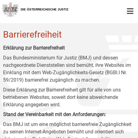
Zur
Zum
Zum
Hauptnavigation
Inhalt
Untermenü
DIE ÖSTERREICHISCHE JUSTIZ
[1]
[2]
[3]
Barrierefreiheit
Erklärung zur Barrierefreiheit
Das Bundesministerium für Justiz (BMJ) und dessen
nachgeordnete Dienststellen sind bemüht, ihre Websites im
Einklang mit dem Web-Zugänglichkeits-Gesetz (BGBl.I Nr.
59/2019) barrierefrei zugänglich zu machen.
Diese Erklärung zur Barrierefreiheit gilt für alle von uns
betriebenen Websites, soweit dort keine abweichende
Erklärung angegeben wird.
Stand der Vereinbarkeit mit den Anforderungen:
Das BMJ ist um eine möglichst barrierefreie Zugänglichkeit
zu seinen Internet-Angeboten bemüht und orientiert sich