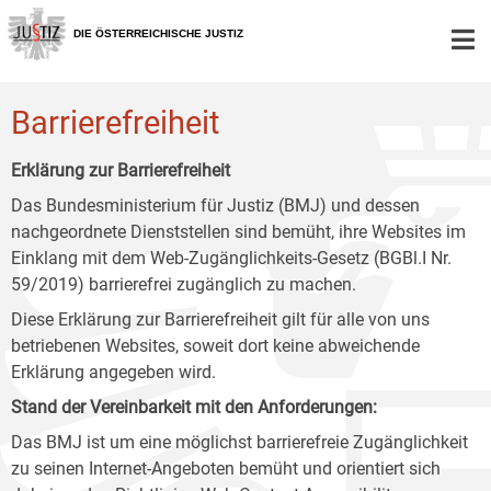
Zur
Zum
Zum
Hauptnavigation
Inhalt
Untermenü
DIE ÖSTERREICHISCHE JUSTIZ
[1]
[2]
[3]
Barrierefreiheit
Erklärung zur Barrierefreiheit
Das Bundesministerium für Justiz (BMJ) und dessen
nachgeordnete Dienststellen sind bemüht, ihre Websites im
Einklang mit dem Web-Zugänglichkeits-Gesetz (BGBl.I Nr.
59/2019) barrierefrei zugänglich zu machen.
Diese Erklärung zur Barrierefreiheit gilt für alle von uns
betriebenen Websites, soweit dort keine abweichende
Erklärung angegeben wird.
Stand der Vereinbarkeit mit den Anforderungen:
Das BMJ ist um eine möglichst barrierefreie Zugänglichkeit
zu seinen Internet-Angeboten bemüht und orientiert sich