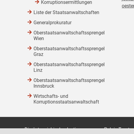
Korruptionsermittlungen
oester
Liste der Staatsanwaltschaften
Generalprokuratur
Oberstaatsanwaltschaftssprengel
Wien
Oberstaatsanwaltschaftssprengel
Graz
Oberstaatsanwaltschaftssprengel
Linz
Oberstaatsanwaltschaftssprengel
Innsbruck
Wirtschafts- und
Korruptionsstaatsanwaltschaft
Die österreichische Justiz
Palais Trauts