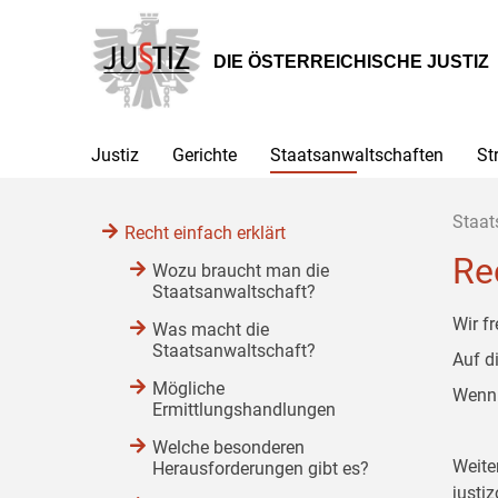
Zur
Zum
Zum
Hauptnavigation
Inhalt
Untermenü
[1]
[2]
[3]
DIE ÖSTERREICHISCHE JUSTIZ
Justiz
Gerichte
Staatsanwaltschaften
St
Staat
Recht einfach erklärt
Re
Wozu braucht man die
Staatsanwaltschaft?
Wir f
Was macht die
Staatsanwaltschaft?
Auf d
Mögliche
Wenn 
Ermittlungshandlungen
Welche besonderen
Weite
Herausforderungen gibt es?
justiz