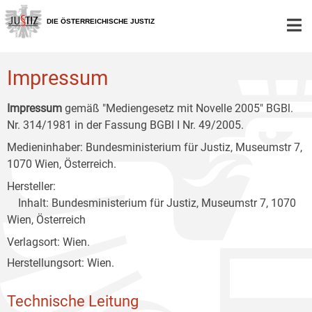
Zur
Zum
Zum
Hauptnavigation
Inhalt
Untermenü
DIE ÖSTERREICHISCHE JUSTIZ
[1]
[2]
[3]
Impressum
Impressum
gemäß "Mediengesetz mit Novelle 2005" BGBl.
Nr. 314/1981 in der Fassung BGBl I Nr. 49/2005.
Medieninhaber: Bundesministerium für Justiz, Museumstr 7,
1070 Wien, Österreich.
Hersteller:
Inhalt: Bundesministerium für Justiz, Museumstr 7, 1070
Wien, Österreich
Verlagsort: Wien.
Herstellungsort: Wien.
Technische Leitung