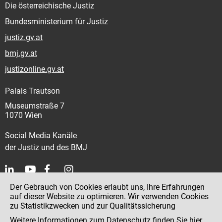
Die österreichische Justiz
Bundesministerium für Justiz
justiz.gv.at
bmj.gv.at
justizonline.gv.at
Palais Trautson
Museumstraße 7
1070 Wien
Social Media Kanäle
der Justiz und des BMJ
Der Gebrauch von Cookies erlaubt uns, Ihre Erfahrungen
Kontakt
auf dieser Website zu optimieren. Wir verwenden Cookies
zu Statistikzwecken und zur Qualitätssicherung
Impressum
Weitere Informationen zum Datenschutz finden Sie
hier
.