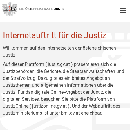
Zur
Zum
Hauptnavigation
Inhalt
DIE ÖSTERREICHISCHE JUSTIZ
[1]
[2]
Internetauftritt für die Justiz
Willkommen auf den Internetseiten der österreichischen
Justiz!
Auf dieser Plattform (
justiz.gv.at
) präsentieren sich die
Justizbehörden, die Gerichte, die Staatsanwaltschaften und
der Strafvollzug. Dazu gibt es ein breites Angebot an
Justizthemen und allgemeinen Informationen über die
Justiz. Für das digitale Online-Angebot der Justiz, die
digitalen Services, besuchen Sie bitte die Plattform von
JustizOnline (
justizonline.gv.at
). Und der Webauftritt des
Justizministeriums ist unter
bmj.gv.at
erreichbar.