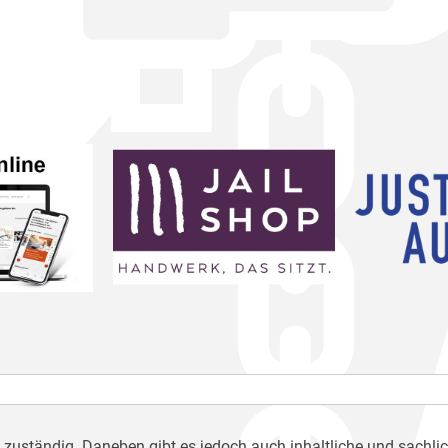
h zuständig. Daneben gibt es jedoch auch inhaltliche und sachli