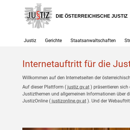
Zur
Zum
Hauptnavigation
Inhalt
[1]
[2]
DIE ÖSTERREICHISCHE JUSTIZ
Justiz
Gerichte
Staatsanwaltschaften
St
Internetauftritt für die Jus
Willkommen auf den Internetseiten der österreichisch
Auf dieser Plattform (
justiz.gv.at
) präsentieren sich
Justizthemen und allgemeinen Informationen über die J
JustizOnline (
justizonline.gv.at
). Und der Webauftrit