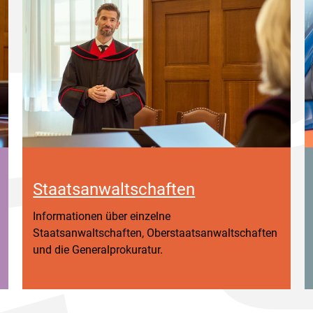
Staatsanwaltschaften
Informationen über einzelne
Staatsanwaltschaften, Oberstaatsanwaltschaften
und die Generalprokuratur.