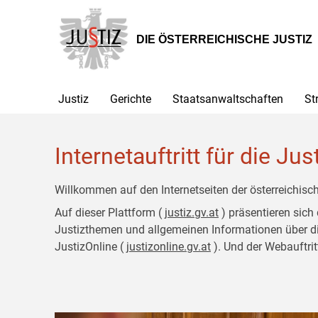
Zur
Zum
Hauptnavigation
Inhalt
[1]
[2]
DIE ÖSTERREICHISCHE JUSTIZ
Justiz
Gerichte
Staatsanwaltschaften
St
Internetauftritt für die Jus
Willkommen auf den Internetseiten der österreichisch
Auf dieser Plattform (
justiz.gv.at
) präsentieren sich
Justizthemen und allgemeinen Informationen über die J
JustizOnline (
justizonline.gv.at
). Und der Webauftrit