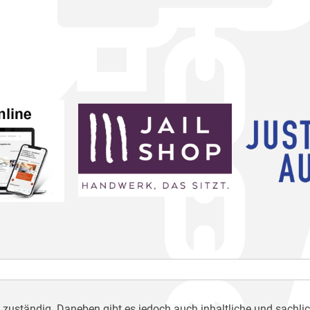
h zuständig. Daneben gibt es jedoch auch inhaltliche und sachli