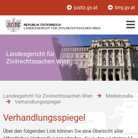
Zur
Zum
Zum
justiz.gv.at
bmj.gv.at
Hauptnavigation
Inhalt
Untermenü
[1]
[2]
[3]
REPUBLIK ÖSTERREICH
LANDESGERICHT FÜR ZIVILRECHTSSACHEN WIEN
Landesgericht für
Zivilrechtssachen Wien
Landesgericht für Zivilrechtssachen Wien
Medienstelle
Verhandlungsspiegel
Verhandlungsspiegel
Über den folgenden Link können Sie eine Übersicht aller