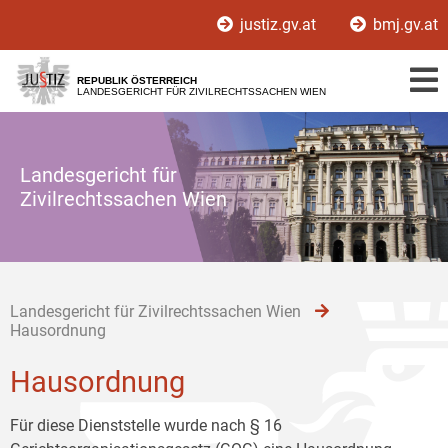
Zur
Zum
Zum
justiz.gv.at
bmj.gv.at
Hauptnavigation
Inhalt
Untermenü
[1]
[2]
[3]
REPUBLIK ÖSTERREICH
LANDESGERICHT FÜR ZIVILRECHTSSACHEN WIEN
Landesgericht für
Zivilrechtssachen Wien
Landesgericht für Zivilrechtssachen Wien
Hausordnung
Hausordnung
Für diese Dienststelle wurde nach § 16