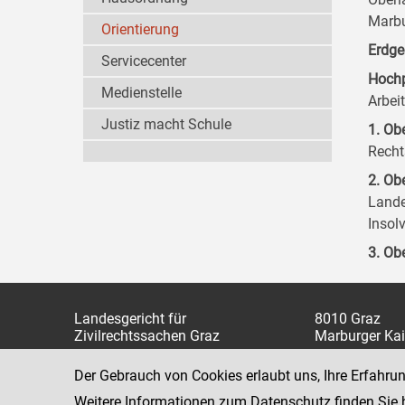
Marbu
Orientierung
Erdge
Servicecenter
Hochp
Medienstelle
Arbei
Justiz macht Schule
1. Ob
Recht
2. Ob
Lande
Insol
3. Ob
Landesgericht für
8010 Graz
Zivilrechtssachen Graz
Marburger Kai
www.justiz.gv.at/GZL
Telefon: +43 
Der Gebrauch von Cookies erlaubt uns, Ihre Erfahru
316 8064 360
Dienststelle: 638
Weitere Informationen zum Datenschutz finden Sie
Fax: +43 316