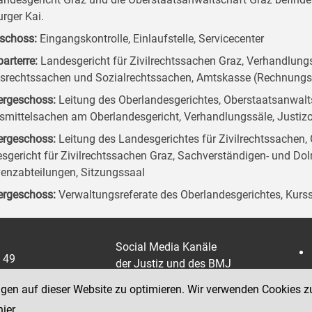
rger Kai.
schoss:
Eingangskontrolle, Einlaufstelle, Servicecenter
arterre:
Landesgericht für Zivilrechtssachen Graz, Verhandlungs
tsrechtssachen und Sozialrechtssachen, Amtskasse (Rechnung
ergeschoss:
Leitung des Oberlandesgerichtes, Oberstaatsanwalts
smittelsachen am Oberlandesgericht, Verhandlungssäle, Justizo
ergeschoss:
Leitung des Landesgerichtes für Zivilrechtssachen
sgericht für Zivilrechtssachen Graz, Sachverständigen- und Dol
venzabteilungen, Sitzungssaal
ergeschoss:
Verwaltungsreferate des Oberlandesgerichtes, Kurs
Social Media Kanäle
 49
der Justiz und des BMJ
316 8064-0 / FAX: 43
ngen auf dieser Website zu optimieren. Wir verwenden Cookies z
0
hier
.
 8064 3600