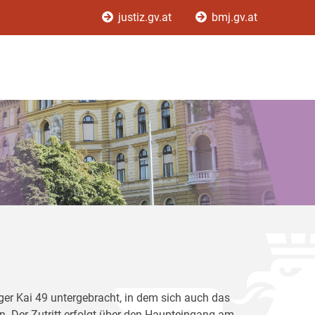
justiz.gv.at
bmj.gv.at
er Kai 49 untergebracht, in dem sich auch das
. Der Zutritt erfolgt über den Haupteingang am