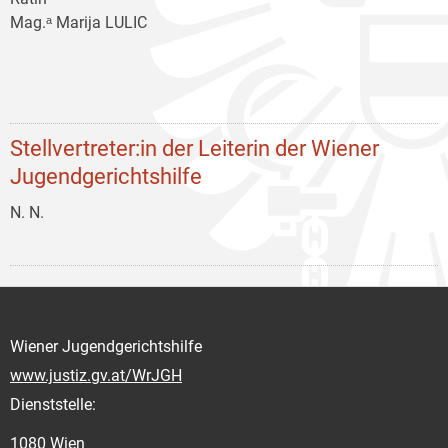
Mag.ᵃ Marija LULIC
Stellvertreter:in der Leiterin der Wiener
Jugendgerichtshilfe
N. N.
Wiener Jugendgerichtshilfe
www.justiz.gv.at/WrJGH
Dienststelle:
1080 Wien