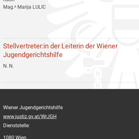
Mag.ᵃ Marija LULIC
Stellvertreter:in der Leiterin der Wiener
Jugendgerichtshilfe
N. N.
Wiener Jugendgerichtshilfe
www.justiz.gv.at/WrJGH
Dienststelle:
1080 Wien