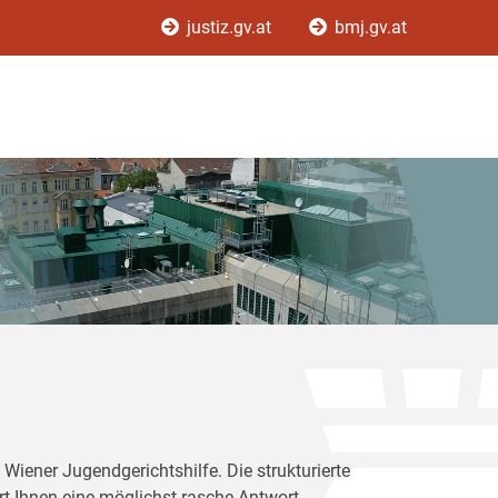
justiz.gv.at
bmj.gv.at
Wiener Jugendgerichtshilfe. Die strukturierte
rt Ihnen eine möglichst rasche Antwort.