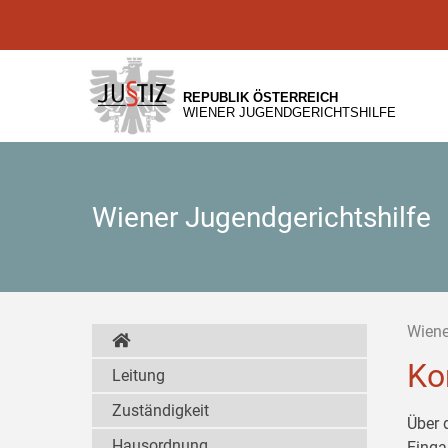
Zur
Zum
Zum
Hauptnavigation
Inhalt
Untermenü
[1]
[2]
[3]
REPUBLIK ÖSTERREICH
WIENER JUGENDGERICHTSHILFE
Wiener Jugendgerichtshilfe
Wiene
Ko
Leitung
Zuständigkeit
Über 
Hausordnung
Einga