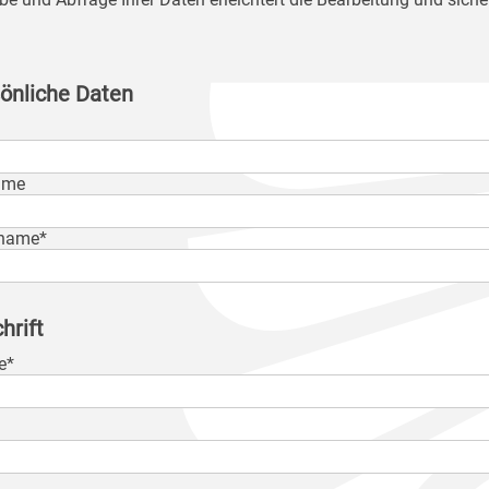
önliche Daten
ame
name*
hrift
e*