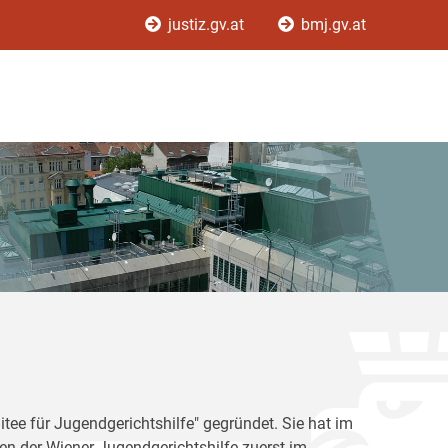
justiz.gv.at
bmj.gv.at
tee für Jugendgerichtshilfe" gegründet. Sie hat im
en der Wiener Jugendgerichtshilfe zuerst im