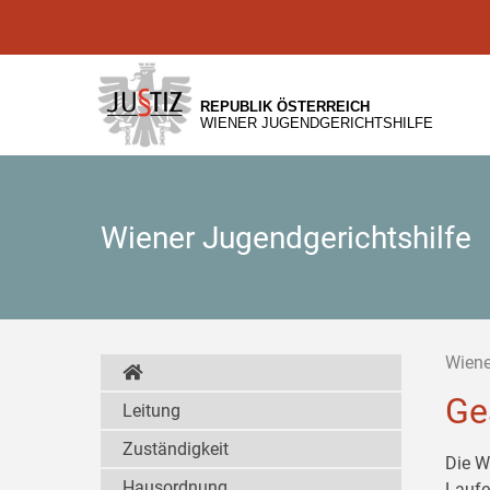
Zur
Zum
Zum
Hauptnavigation
Inhalt
Untermenü
[1]
[2]
[3]
REPUBLIK ÖSTERREICH
WIENER JUGENDGERICHTSHILFE
Wiener Jugendgerichtshilfe
Wiene
Ge
Leitung
Zuständigkeit
Die W
Hausordnung
Laufe