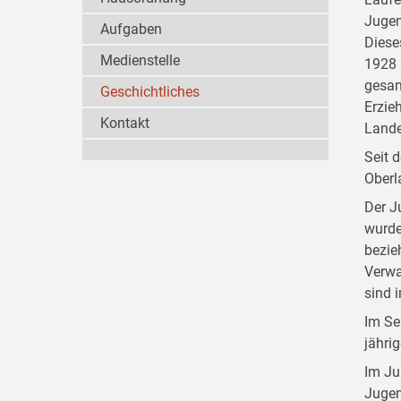
Jugen
Aufgaben
Diese
Medienstelle
1928 
gesam
Geschichtliches
Erzie
Kontakt
Lande
Seit 
Oberl
Der J
wurde
bezie
Verwa
sind 
Im Se
jähri
Im Ju
Jugen