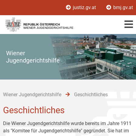
Zur
Zum
Zum
justiz.gv.at
bmj.gv.at
Hauptnavigation
Inhalt
Untermenü
[1]
[2]
[3]
REPUBLIK ÖSTERREICH
WIENER JUGENDGERICHTSHILFE
Wiener
Jugendgerichtshilfe
Wiener Jugendgerichtshilfe
Geschichtliches
Geschichtliches
Die Wiener Jugendgerichtshilfe wurde bereits im Jahre 1911
als "Komitee für Jugendgerichtshilfe" gegründet. Sie hat im