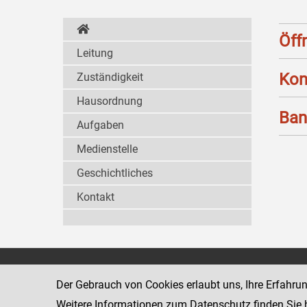
Öff
Leitung
Kon
Zuständigkeit
Hausordnung
Ban
Aufgaben
Medienstelle
Geschichtliches
Kontakt
Wiener Jugendgerichtshilfe
1080 Wien
Der Gebrauch von Cookies erlaubt uns, Ihre Erfahru
Wickenburgga
www.justiz.gv.at/WrJGH
Weitere Informationen zum Datenschutz finden Sie