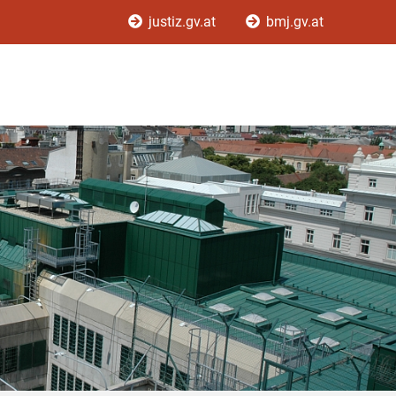
justiz.gv.at
bmj.gv.at