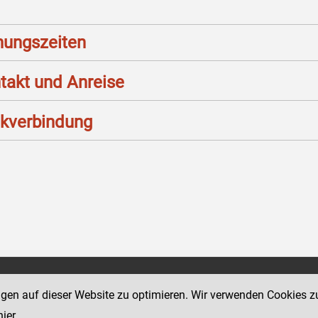
nungszeiten
takt und Anreise
kverbindung
Social Media Kanäle
ngen auf dieser Website zu optimieren. Wir verwenden Cookies z
sse 18-20
der Justiz und des BMJ
hier
.