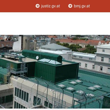
justiz.gv.at
bmj.gv.at