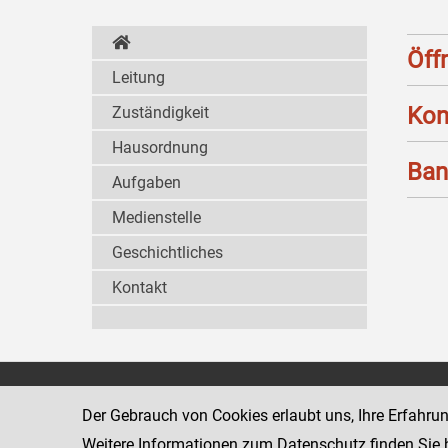
Öff
Leitung
Kon
Zuständigkeit
Hausordnung
Ban
Aufgaben
Medienstelle
Geschichtliches
Kontakt
Wiener Jugendgerichtshilfe
1080 Wien
Der Gebrauch von Cookies erlaubt uns, Ihre Erfahru
Wickenburgga
www.justiz.gv.at/WrJGH
Weitere Informationen zum Datenschutz finden Sie