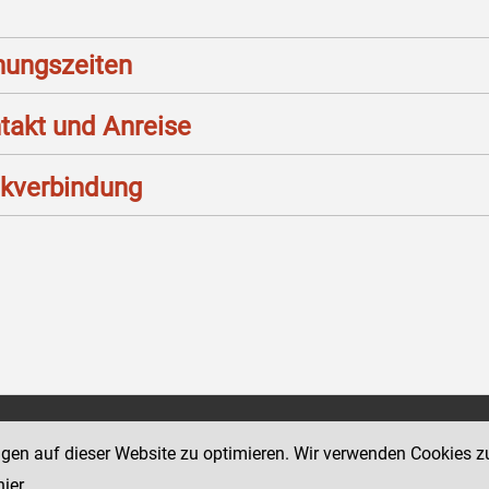
nungszeiten
takt und Anreise
kverbindung
Social Media Kanäle
ngen auf dieser Website zu optimieren. Wir verwenden Cookies z
sse 18-20
der Justiz und des BMJ
hier
.