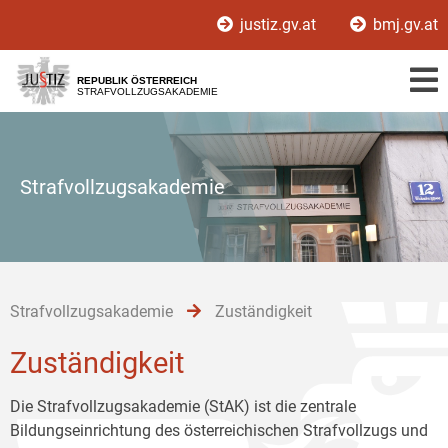
Zur
Zum
Zum
justiz.gv.at
bmj.gv.at
Hauptnavigation
Inhalt
Untermenü
[1]
[2]
[3]
REPUBLIK ÖSTERREICH
STRAFVOLLZUGSAKADEMIE
Strafvollzugsakademie
Strafvollzugsakademie
Zuständigkeit
Zuständigkeit
Die Strafvollzugsakademie (StAK) ist die zentrale
Bildungseinrichtung des österreichischen Strafvollzugs und