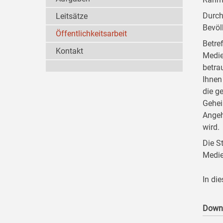
Durch
Leitsätze
Bevöl
Öffentlichkeitsarbeit
Betre
Kontakt
Medie
betra
Ihnen
die g
Gehei
Angeh
wird.
Die S
Medie
In di
Down