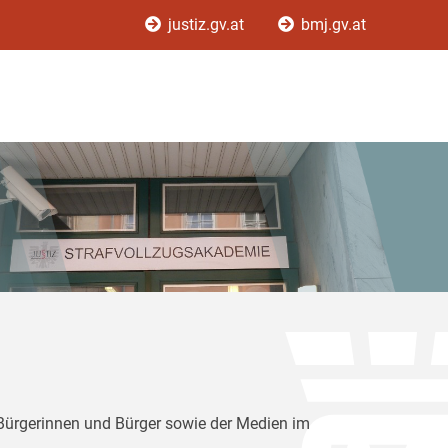
justiz.gv.at
bmj.gv.at
 Bürgerinnen und Bürger sowie der Medien im