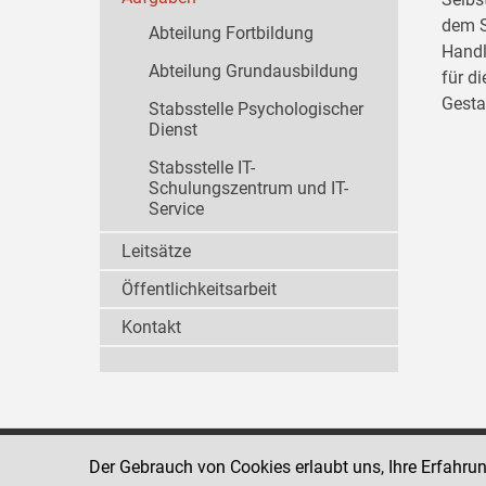
dem S
Abteilung Fortbildung
Handl
Abteilung Grundausbildung
für d
Gesta
Stabsstelle Psychologischer
Dienst
Stabsstelle IT-
Schulungszentrum und IT-
Service
Leitsätze
Öffentlichkeitsarbeit
Kontakt
Der Gebrauch von Cookies erlaubt uns, Ihre Erfahru
Strafvollzugsakademie
1080 Wien