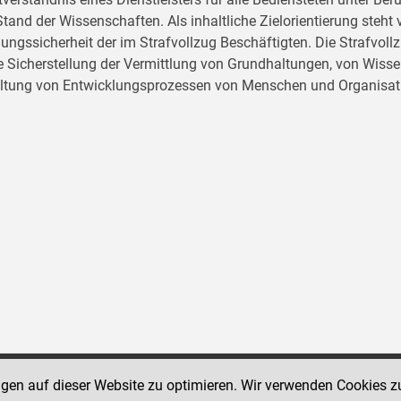
tand der Wissenschaften. Als inhaltliche Zielorientierung ste
ungssicherheit der im Strafvollzug Beschäftigten. Die Strafvo
ie Sicherstellung der Vermittlung von Grundhaltungen, von Wissen
ltung von Entwicklungsprozessen von Menschen und Organisat
ngen auf dieser Website zu optimieren. Wir verwenden Cookies z
Social Media Kanäle