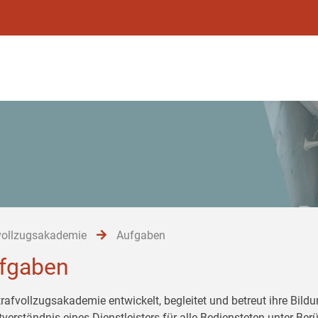
vollzugsakademie
Aufgaben
fgaben
trafvollzugsakademie entwickelt, begleitet und betreut ihre Bil
tverständnis eines Dienstleisters für alle Bediensteten unter Be