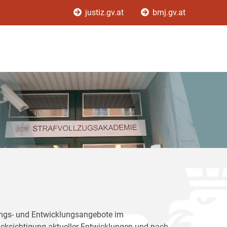
justiz.gv.at
bmj.gv.at
dungs- und Entwicklungsangebote im
rücksichtigung aktueller Entwicklungen und nach