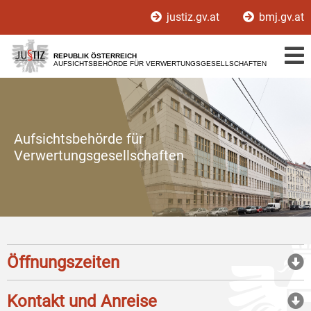
Zur
Zum
justiz.gv.at
bmj.gv.at
Hauptnavigation
Inhalt
[1]
[2]
REPUBLIK ÖSTERREICH
AUFSICHTSBEHÖRDE FÜR VERWERTUNGSGESELLSCHAFTEN
Aufsichtsbehörde für
Verwertungsgesellschaften
Öffnungszeiten
Kontakt und Anreise