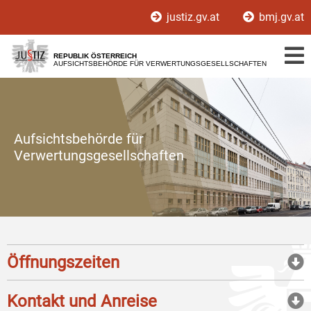
Zur
Zum
justiz.gv.at
bmj.gv.at
Hauptnavigation
Inhalt
[1]
[2]
REPUBLIK ÖSTERREICH
AUFSICHTSBEHÖRDE FÜR VERWERTUNGSGESELLSCHAFTEN
Aufsichtsbehörde für
Verwertungsgesellschaften
Öffnungszeiten
Kontakt und Anreise