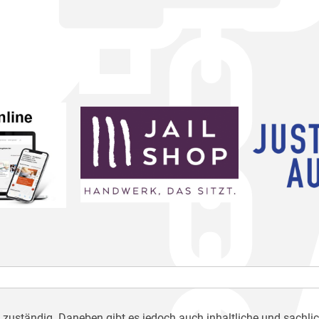
h zuständig. Daneben gibt es jedoch auch inhaltliche und sachli