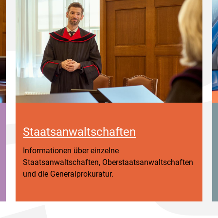
Staatsanwaltschaften
Informationen über einzelne
Staatsanwaltschaften, Oberstaatsanwaltschaften
und die Generalprokuratur.