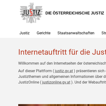
Zur
Zum
Hauptnavigation
Inhalt
[1]
[2]
DIE ÖSTERREICHISCHE JUSTIZ
Justiz
Gerichte
Staatsanwaltschaften
St
Internetauftritt für die Jus
Willkommen auf den Internetseiten der österreichisch
Auf dieser Plattform (
justiz.gv.at
) präsentieren sich
Justizthemen und allgemeinen Informationen über die J
JustizOnline (
justizonline.gv.at
). Und der Webauftrit