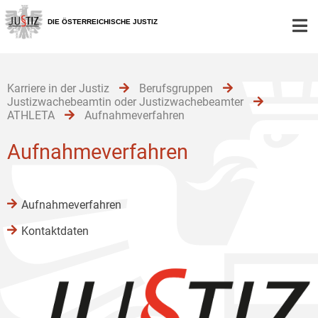
Zur
Zum
Zum
Hauptnavigation
Inhalt
Untermenü
DIE ÖSTERREICHISCHE JUSTIZ
[1]
[2]
[3]
Karriere in der Justiz
Berufsgruppen
Justizwachebeamtin oder Justizwachebeamter
ATHLETA
Aufnahmeverfahren
Aufnahmeverfahren
Aufnahmeverfahren
Kontaktdaten