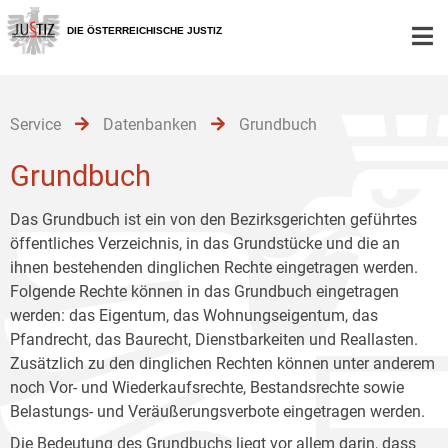
Zur
Zum
Zum
Hauptnavigation
Inhalt
Untermenü
DIE ÖSTERREICHISCHE JUSTIZ
[1]
[2]
[3]
Service
Datenbanken
Grundbuch
Grundbuch
Das Grundbuch ist ein von den Bezirksgerichten geführtes
öffentliches Verzeichnis, in das Grundstücke und die an
ihnen bestehenden dinglichen Rechte eingetragen werden.
Folgende Rechte können in das Grundbuch eingetragen
werden: das Eigentum, das Wohnungseigentum, das
Pfandrecht, das Baurecht, Dienstbarkeiten und Reallasten.
Zusätzlich zu den dinglichen Rechten können unter anderem
noch Vor- und Wiederkaufsrechte, Bestandsrechte sowie
Belastungs- und Veräußerungsverbote eingetragen werden.
Die Bedeutung des Grundbuchs liegt vor allem darin, dass