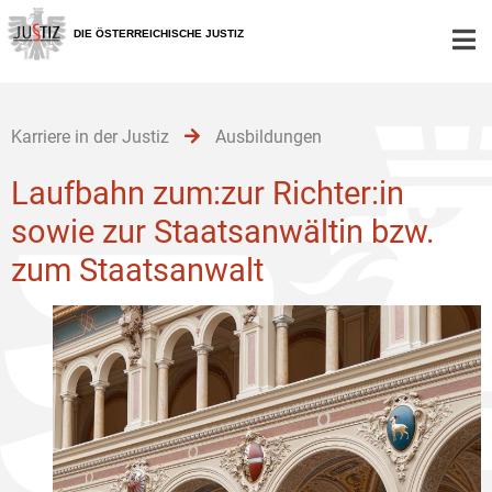
Zur
Zum
Zum
Hauptnavigation
Inhalt
Untermenü
DIE ÖSTERREICHISCHE JUSTIZ
[1]
[2]
[3]
Karriere in der Justiz
Ausbildungen
Laufbahn zum:zur Richter:in
sowie zur Staatsanwältin bzw.
zum Staatsanwalt