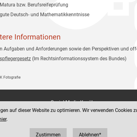
Matura bzw. Berufsreifeprüfung
gute Deutsch- und Mathematikkenntnisse
tere Informationen
n Aufgaben und Anforderungen sowie den Perspektiven und offe
spflegergesetz
(Im Rechtsinformationssystem des Bundes)
VK Fotografie
on
Social Media Kanäle
der Justiz und des BMJ
ngen auf dieser Website zu optimieren. Wir verwenden Cookies z
e 7
hier
.
Zustimmen
Ablehnen*