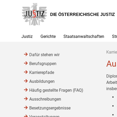
Zur
Zum
Zum
Hauptnavigation
Inhalt
Untermenü
[1]
[2]
[3]
DIE ÖSTERREICHISCHE JUSTIZ
Justiz
Gerichte
Staatsanwaltschaften
St
Karrie
Dafür stehen wir
Au
Berufsgruppen
Karrierepfade
Diplo
Ausbildungen
Arbei
insbe
Häufig gestellte Fragen (FAQ)
Ausschreibungen
Besetzungsergebnisse
Veranstaltungen