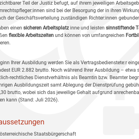
ichtbarer Teil der Justiz befugt, auf ihrem jeweiligen Arbeitsgeb
mrechtspfleger:innen sind bei der Besorgung der in ihren Wirku
ach der Geschäftsverteilung zuständigen Richter:innen gebunde
aben einen
sicheren Arbeitsplatz
inne und leisten
sinnstiftende T
eßen
flexible Arbeitszeiten
und können von umfangreichen
Fortb
ieren.
ginn Ihrer Ausbildung werden Sie als Vertragsbedienstete:r eing
dest EUR 2.882 brutto. Noch während Ihrer Ausbildung – etwa
tlich-rechtliches Dienstverhältnis als Beamtin bzw. Beamter be
ährigen Ausbildungszeit samt Ablegung der Dienstprüfung gebüh
,30 brutto, wobei sich das jeweilige Gehalt aufgrund anrechenba
en kann (Stand: Juli 2026).
aussetzungen
österreichische Staatsbürgerschaft