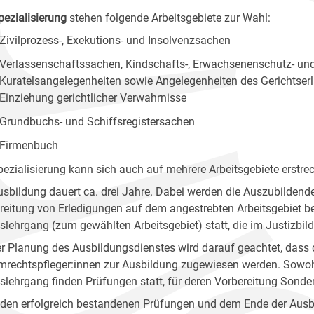
pezialisierung
stehen folgende Arbeitsgebiete zur Wahl:
Zivilprozess-, Exekutions- und Insolvenzsachen
Verlassenschaftssachen, Kindschafts-, Erwachsenenschutz- un
Kuratelsangelegenheiten sowie Angelegenheiten des Gerichtser
Einziehung gerichtlicher Verwahrnisse
Grundbuchs- und Schiffsregistersachen
Firmenbuch
pezialisierung kann sich auch auf mehrere Arbeitsgebiete erstre
usbildung dauert ca. drei Jahre. Dabei werden die Auszubildende
reitung von Erledigungen auf dem angestrebten Arbeitsgebiet b
tslehrgang (zum gewählten Arbeitsgebiet) statt, die im Justizb
er Planung des Ausbildungsdienstes wird darauf geachtet, dass
mrechtspfleger:innen zur Ausbildung zugewiesen werden. Sow
tslehrgang finden Prüfungen statt, für deren Vorbereitung Sonde
den erfolgreich bestandenen Prüfungen und dem Ende der Ausbil