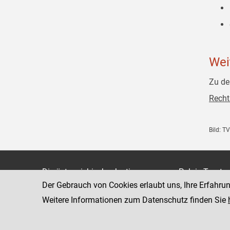
Wei
Zu de
Recht
Bild: T
Die österreichische Justiz
Palais Trauts
Der Gebrauch von Cookies erlaubt uns, Ihre Erfahru
Museumstraß
Bundesministerium für Justiz
1070 Wien
Weitere Informationen zum Datenschutz finden Sie
justiz.gv.at
bmj.gv.at