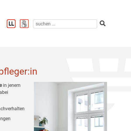
fleger:in
e
in jenem
dabei
achverhalten
ungen