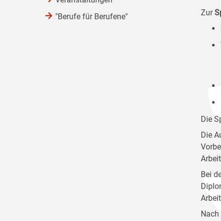
Zur
S
"Berufe für Berufene"
Die S
Die A
Vorbe
Arbei
Bei d
Diplo
Arbei
Nach 