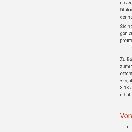
unverz
Diplo
der n
Sie h
geni
profit
Zu Be
zumin
öffen
vierj
3.137
erhöh
Vor