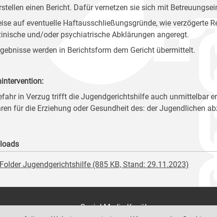
rstellen einen Bericht. Dafür vernetzen sie sich mit Betreuungse
ise auf eventuelle Haftausschließungsgründe, wie verzögerte Rei
inische und/oder psychiatrische Abklärungen angeregt.
rgebnisse werden in Berichtsform dem Gericht übermittelt.
nintervention:
efahr in Verzug trifft die Jugendgerichtshilfe auch unmittelba
ren für die Erziehung oder Gesundheit des: der Jugendlichen a
loads
Folder Jugendgerichtshilfe (885 KB, Stand: 29.11.2023)
on
Social Media Kanäle