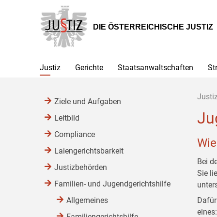
Zur
Zum
Zum
Hauptnavigation
Inhalt
Untermenü
[1]
[2]
[3]
DIE ÖSTERREICHISCHE JUSTIZ
Justiz
Gerichte
Staatsanwaltschaften
St
Justi
Ziele und Aufgaben
Ju
Leitbild
Compliance
Wie
Laiengerichtsbarkeit
Bei d
Justizbehörden
Sie l
Familien- und Jugendgerichtshilfe
unter
Allgemeines
Dafür
eines
Familiengerichtshilfe