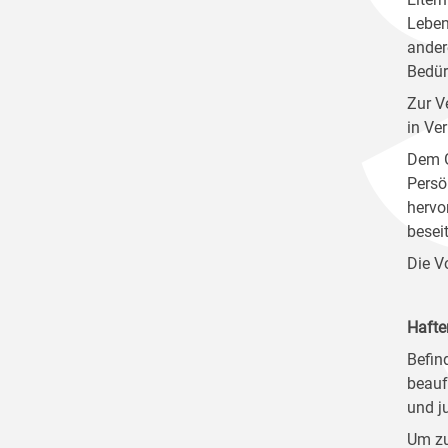
Leben
ander
Bedür
Zur V
in Ve
Dem G
Persö
hervo
besei
Die V
Hafte
Befin
beauf
und j
Um zu