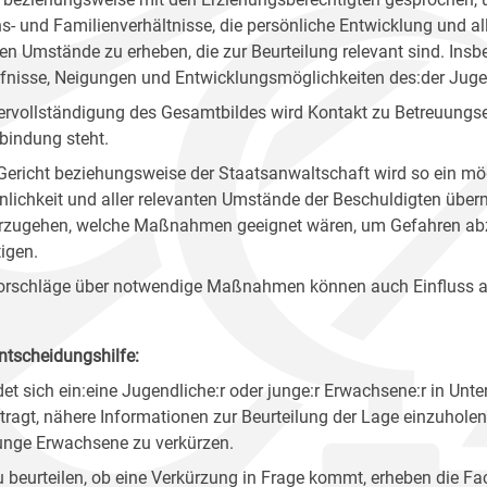
s- und Familienverhältnisse, die persönliche Entwicklung und al
en Umstände zu erheben, die zur Beurteilung relevant sind. Insb
fnisse, Neigungen und Entwicklungsmöglichkeiten des:der Jug
ervollständigung des Gesamtbildes wird Kontakt zu Betreuung
rbindung steht.
ericht beziehungsweise der Staatsanwaltschaft wird so ein mög
nlichkeit und aller relevanten Umstände der Beschuldigten übe
rzugehen, welche Maßnahmen geeignet wären, um Gefahren ab
tigen.
orschläge über notwendige Maßnahmen können auch Einfluss au
ntscheidungshilfe:
det sich ein:eine Jugendliche:r oder junge:r Erwachsene:r in Unt
tragt, nähere Informationen zur Beurteilung der Lage einzuholen.
unge Erwachsene zu verkürzen.
 beurteilen, ob eine Verkürzung in Frage kommt, erheben die F