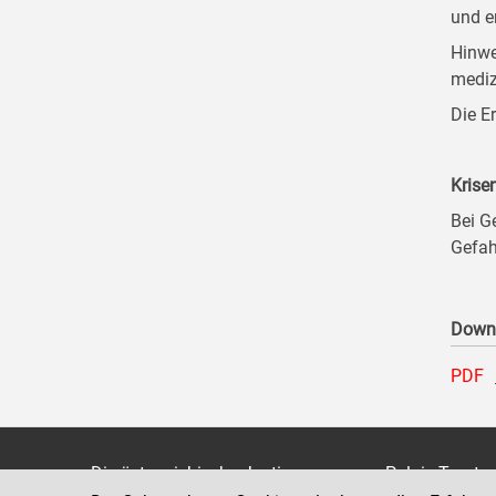
und e
Hinwe
mediz
Die E
Krise
Bei G
Gefah
Down
PDF
Die österreichische Justiz
Palais Trauts