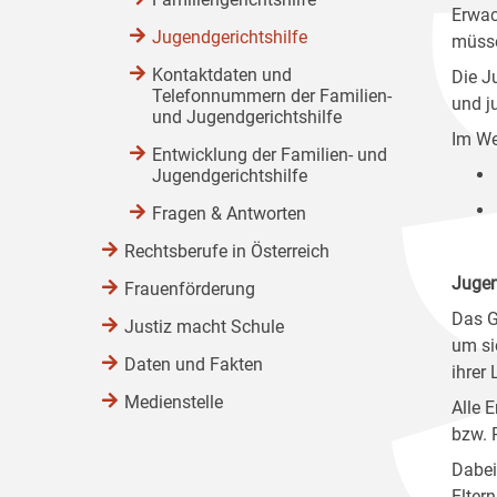
Erwac
Jugendgerichtshilfe
müsse
Kontaktdaten und
Die J
Telefonnummern der Familien-
und j
und Jugendgerichtshilfe
Im We
Entwicklung der Familien- und
Jugendgerichtshilfe
Fragen & Antworten
Rechtsberufe in Österreich
Juge
Frauenförderung
Das G
Justiz macht Schule
um si
Daten und Fakten
ihrer
Medienstelle
Alle 
bzw. 
Dabei
Elter