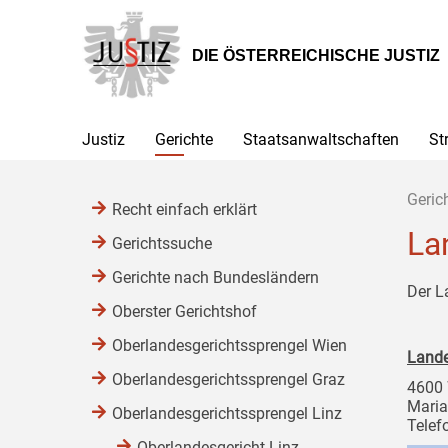
Zur
Zum
Zum
Hauptnavigation
Inhalt
Untermenü
[1]
[2]
[3]
DIE ÖSTERREICHISCHE JUSTIZ
Justiz
Gerichte
Staatsanwaltschaften
St
Geric
Recht einfach erklärt
La
Gerichtssuche
Gerichte nach Bundesländern
Der L
Oberster Gerichtshof
Oberlandesgerichtssprengel Wien
Lande
Oberlandesgerichtssprengel Graz
4600
Maria
Oberlandesgerichtssprengel Linz
Telef
Oberlandesgericht Linz