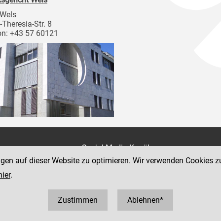
 Wels
-Theresia-Str. 8
on: +43 57 60121
on
Social Media Kanäle
der Justiz und des BMJ
ngen auf dieser Website zu optimieren. Wir verwenden Cookies z
e 7
hier
.
Zustimmen
Ablehnen*