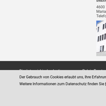
4600
Maria
Telef
Die österreichische Justiz
Palais Trauts
Der Gebrauch von Cookies erlaubt uns, Ihre Erfahru
Museumstraß
Bundesministerium für Justiz
1070 Wien
Weitere Informationen zum Datenschutz finden Sie
justiz.gv.at
bmj.gv.at
justizonline.gv.at