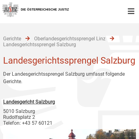
Zur
Zum
Zum
Hauptnavigation
Inhalt
Untermenü
DIE ÖSTERREICHISCHE JUSTIZ
[1]
[2]
[3]
Gerichte
Oberlandesgerichtssprengel Linz
Landesgerichtssprengel Salzburg
Landesgerichtssprengel Salzburg
Der Landesgerichtssprengel Salzburg umfasst folgende
Gerichte.
Landesgericht Salzburg
5010 Salzburg
Rudolfsplatz 2
Telefon: +43 57 60121