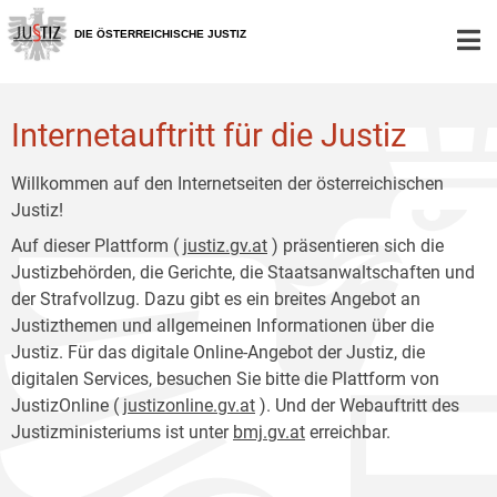
Zur
Zum
Hauptnavigation
Inhalt
DIE ÖSTERREICHISCHE JUSTIZ
[1]
[2]
Internetauftritt für die Justiz
Willkommen auf den Internetseiten der österreichischen
Justiz!
Auf dieser Plattform (
justiz.gv.at
) präsentieren sich die
Justizbehörden, die Gerichte, die Staatsanwaltschaften und
der Strafvollzug. Dazu gibt es ein breites Angebot an
Justizthemen und allgemeinen Informationen über die
Justiz. Für das digitale Online-Angebot der Justiz, die
digitalen Services, besuchen Sie bitte die Plattform von
JustizOnline (
justizonline.gv.at
). Und der Webauftritt des
Justizministeriums ist unter
bmj.gv.at
erreichbar.