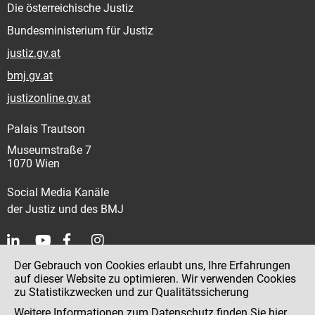
Die österreichische Justiz
Bundesministerium für Justiz
justiz.gv.at
bmj.gv.at
justizonline.gv.at
Palais Trautson
Museumstraße 7
1070 Wien
Social Media Kanäle
der Justiz und des BMJ
Der Gebrauch von Cookies erlaubt uns, Ihre Erfahrungen
Kontakt
auf dieser Website zu optimieren. Wir verwenden Cookies
zu Statistikzwecken und zur Qualitätssicherung
Impressum
Weitere Informationen zum Datenschutz finden Sie
hier
.