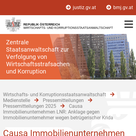
Zur
Zum
justiz.gv.at
bmj.gv.at
Hauptnavigation
Inhalt
[1]
[2]
REPUBLIK ÖSTERREICH
WIRTSCHAFTS- UND KORRUPTIONSSTAATSANWALTSCHAFT
Zentrale
Staatsanwaltschaft zur
Verfolgung von
Wirtschaftsstrafsachen
und Korruption
Wirtschafts- und Korruptionsstaatsanwaltschaft
Medienstelle
Pressemitteilungen
Pressemitteilungen 2025
Causa
Immobilienunternehmen LNR: Anklage gegen
Immobilienunternehmer wegen betrügerischer Krida
Causa Immobilienunternehmen