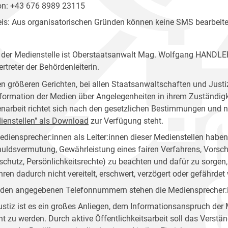
on: +43 676 8989 23115
is: Aus organisatorischen Gründen können keine SMS bearbeite
r der Medienstelle ist Oberstaatsanwalt Mag. Wolfgang HANDLER
ertreter der Behördenleiterin.
en größeren Gerichten, bei allen Staatsanwaltschaften und Justiz
nformation der Medien über Angelegenheiten in ihrem Zuständigkei
narbeit richtet sich nach den gesetzlichen Bestimmungen und 
ienstellen" als Download
zur Verfügung steht.
ediensprecher:innen als Leiter:innen dieser Medienstellen habe
uldsvermutung, Gewährleistung eines fairen Verfahrens, Vorsch
schutz, Persönlichkeitsrechte) zu beachten und dafür zu sorg
hren dadurch nicht vereitelt, erschwert, verzögert oder gefährdet 
 den angegebenen Telefonnummern stehen die Mediensprecher:in
ustiz ist es ein großes Anliegen, dem Informationsanspruch d
ht zu werden. Durch aktive Öffentlichkeitsarbeit soll das Verstän