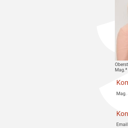
Oberst
Mag.ª
Kom
Mag.
Kon
Email