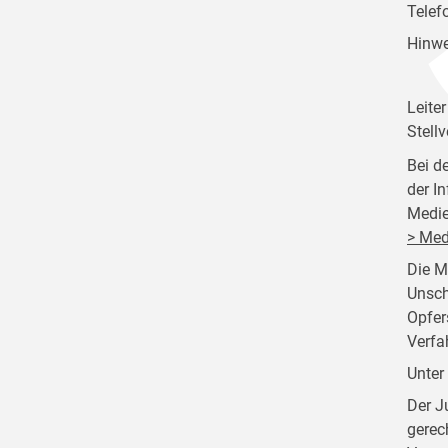
Telef
Hinwe
Leite
Stellv
Bei d
der I
Medie
> Med
Die M
Unsch
Opfer
Verfa
Unter
Der J
gerec