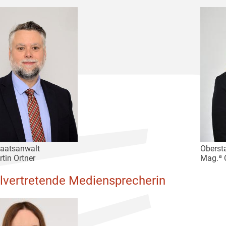
taatsanwalt
Oberst
rtin Ortner
Mag.ª 
llvertretende Mediensprecherin