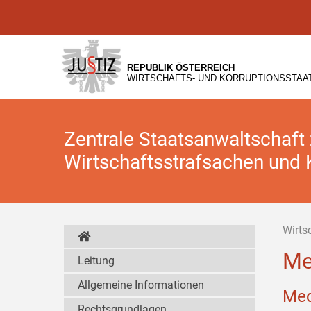
Zur
Zum
Zum
Hauptnavigation
Inhalt
Untermenü
[1]
[2]
[3]
REPUBLIK ÖSTERREICH
WIRTSCHAFTS- UND KORRUPTIONSSTA
Zentrale Staatsanwaltschaft
Wirtschaftsstrafsachen und 
Wirts
Me
Leitung
Allgemeine Informationen
Med
Rechtsgrundlagen