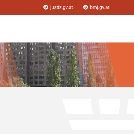
justiz.gv.at
bmj.gv.at