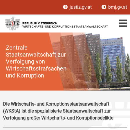
Zur
Zum
justiz.gv.at
bmj.gv.at
Hauptnavigation
Inhalt
[1]
[2]
REPUBLIK ÖSTERREICH
WIRTSCHAFTS- UND KORRUPTIONSSTAATSANWALTSCHAFT
Zentrale
Staatsanwaltschaft zur
Verfolgung von
Wirtschaftsstrafsachen
und Korruption
Die Wirtschafts- und Korruptionsstaatsanwaltschaft
(WKStA) ist die spezialisierte Staatsanwaltschaft zur
Verfolgung großer Wirtschafts- und Korruptionsdelikte