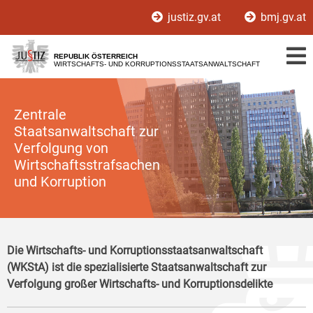
Zur
Zum
justiz.gv.at
bmj.gv.at
Hauptnavigation
Inhalt
[1]
[2]
REPUBLIK ÖSTERREICH
WIRTSCHAFTS- UND KORRUPTIONSSTAATSANWALTSCHAFT
Zentrale
Staatsanwaltschaft zur
Verfolgung von
Wirtschaftsstrafsachen
und Korruption
Die Wirtschafts- und Korruptionsstaatsanwaltschaft
(WKStA) ist die spezialisierte Staatsanwaltschaft zur
Verfolgung großer Wirtschafts- und Korruptionsdelikte